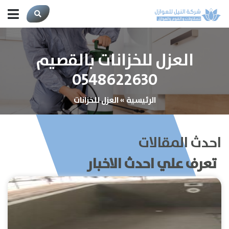
العزل للخزانات بالقصيم
0548622630
الرئيسية
»
العزل للخزانات
احدث المقالات
تعرف علي احدث الاخبار