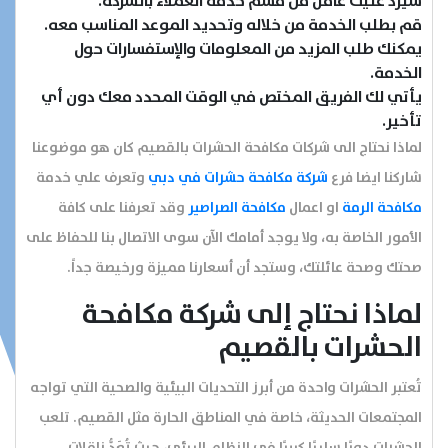
سيرد عليك عامل من قسم خدمة العملاء بالشركة.
قم بطلب الخدمة من خلاله وتحديد الموعد المناسب معه.
يمكنك طلب المزيد من المعلومات والإستفسارات حول
الخدمة.
يأتي لك الفريق المختص في الوقت المحدد معك دون أي
تأخير.
لماذا نحتاج الى شركات مكافحة الحشرات بالقصيم كان هو موضوعنا
شاركنا ايضا فرع
شركة مكافحة حشرات في دبي
وتعرف علي خدمة
مكافحة الرمة
او اعمال
مكافحة الصراصير
وقد تعرفنا على كافة
الرئيسية
الأمور الخاصة به، ولا يوجد أمامك الآن سوى الاتصال بنا للحفاظ على
صحتك وصحة عائلتك، وستجد أن أسعارنا مميزة ورخيصة جداً.
عن الشركة
لماذا نحتاج إلى شركة مكافحة
تواصل معنا
الحشرات بالقصيم
تُعتبر الحشرات واحدة من أبرز التحديات البيئية والصحية التي تواجه
المقالات
المجتمعات الحديثة، خاصة في المناطق الحارة مثل القصيم. تلعب