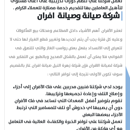
تعمل شركتنا علي تنظم دورات تدريبية على أعلى مستوى
لتأهيل العاملين بها لتقديم خدمة ممتازة للعملاء الكرام .
شركة صيانة وصيانة افران
تعتبر الأفران أهم الأشياء داخل المطاعم ومحلات بيع المأكولات
وعليه كل فترة يجب أن يتم تجديدها وتغيير قطع الغيار لها حتى لا
تتعرض إلى الانسداد بفعل بعض رواسب الغاز والتي تلتصق فى
الفواني فلا يمكن أن تعمل بالشكل الصحيح وبالطبع عن التفكير فى
شركة لصيانة الافران فإن شركة زهرة النيل صيانة افران غاز بالقصيم
سوف تكون الأولى نتيجة إلى توافر التالي :
يوجد لدي شركتنا فنيين مدربين على فك الأفران إلى أجزاء
وإصلاح التلف وإعادة تجميعها وتركيبها.
تقوم بتوفير أفضل المعدات التي تساعد في فك الأفران
دون أن يصيبها اي خدوش أو تلف للمسامير التي ترتبط
الأجزاء ببعضها البعض
تعمل شركتنا علي توافر الخبرة والكفاءة العالية فى التعامل
مع أي ماركة من الأفران.