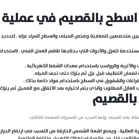
تواصل معنا
اسطح بالقصيم في عملية ا
المقالات
ن متخصصين للمعاينة وفحص المبنى والسطح المراد عزله . لتحديد أنس
الخدمات
لمستخدمة للعزل والأدوات التي يحتاجها طاقم العمل الفني . لاستخدا
والأتربة والرواسب باستخدام معدات الشفط الكهربائية .
 لضمان التنظيف قبل
عزل
ثم يترك حتى تجف المياه.
لفراغات والشقوق في السطح باستخدام مواد خاصة بذلك .
العازل المطلوب والذي يتم اختياره بعد الاتفاق مع العميل ثم يترك
بالقصيم
اظ على المبنى ولها العديد من المميزات المهمة كالتالي:
 العالية . ويمنع اشعة الشمس الحارقة من التسبب في ارتفاع الحرارة
تالي يقلل من فاتورة استهلاك الكهرباء وتكلفة الفاتورة.